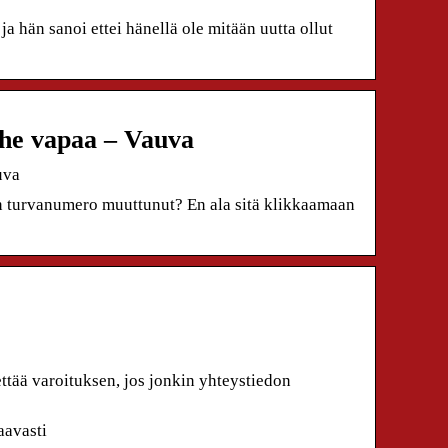
ja hän sanoi ettei hänellä ole mitään uutta ollut
he vapaa – Vauva
uva
 on turvanumero muuttunut? En ala sitä klikkaamaan
tää varoituksen, jos jonkin yhteystiedon
aavasti