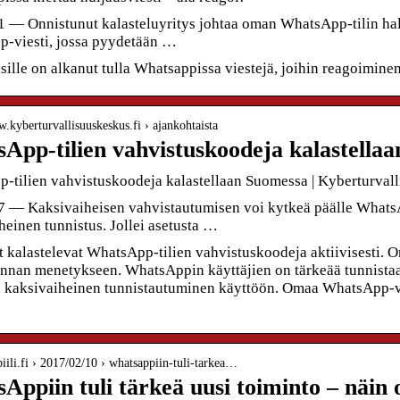
1 — Onnistunut kalasteluyritys johtaa oman WhatsApp-tilin hal
-viesti, jossa pyydetään …
ille on alkanut tulla Whatsappissa viestejä, joihin reagoiminen
w.kyberturvallisuuskeskus.fi › ajankohtaista
App-tilien vahvistuskoodeja kalastella
-tilien vahvistuskoodeja kalastellaan Suomessa | Kyberturval
7 — Kaksivaiheisen vahvistautumisen voi kytkeä päälle WhatsAp
einen tunnistus. Jollei asetusta …
et kalastelevat WhatsApp-tilien vahvistuskoodeja aktiivisesti.
llinnan menetykseen. WhatsAppin käyttäjien on tärkeää tunnistaa
a kaksivaiheinen tunnistautuminen käyttöön. Omaa WhatsApp-v
biili.fi › 2017/02/10 › whatsappiin-tuli-tarkea…
Appiin tuli tärkeä uusi toiminto – näin 