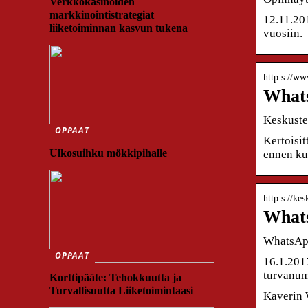
Verkkokasinoiden
markkinointistrategiat
12.11.201
liiketoiminnan kasvun tukena
vuosiin.
http s://w
Whats
Keskuste
OPPAAT
Kertoisit
Ulkosuihku mökkipihalle
ennen ku
http s://ke
Whats
WhatsApp
OPPAAT
16.1.201
turvanum
Korttipääte: Tehokkuutta ja
Turvallisuutta Liiketoimintaasi
Kaverin W