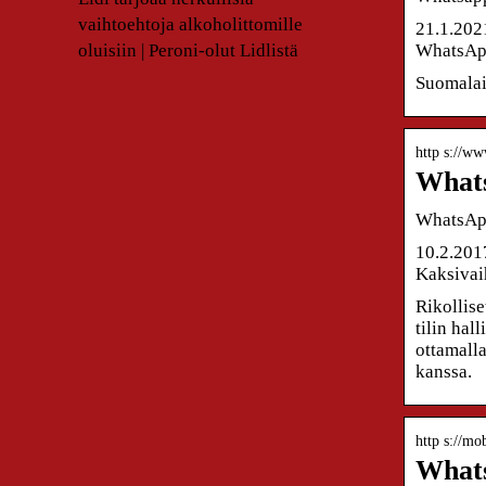
vaihtoehtoja alkoholittomille
21.1.202
oluisiin | Peroni-olut Lidlistä
WhatsApp
Suomalais
http s://ww
Whats
WhatsApp
10.2.201
Kaksivaih
Rikollis
tilin ha
ottamall
kanssa.
http s://mo
Whats