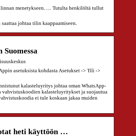
linnan menetykseen. … Tutulta henkilöltä tullut
 saattaa johtaa tilin kaappaamiseen.
an Suomessa
lisuuskeskus
pin asetuksista kohdasta Asetukset -> Tili ->
 Onnistunut kalasteluyritys johtaa oman WhatsApp-
 vahvistuskoodien kalasteluyritykset ja suojautua
ahvistuskoodia ei tule koskaan jakaa muiden
otat heti käyttöön …