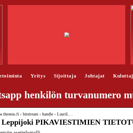
etoiminta
Yritys
Sijoittaja
Johtajat
Kulutta
sapp henkilön turvanumero m
w.theseus.fi › bitstream › handle › LauriL…
i Leppijoki PIKAVIESTIMIEN TIETOT
etyön asettelumalli