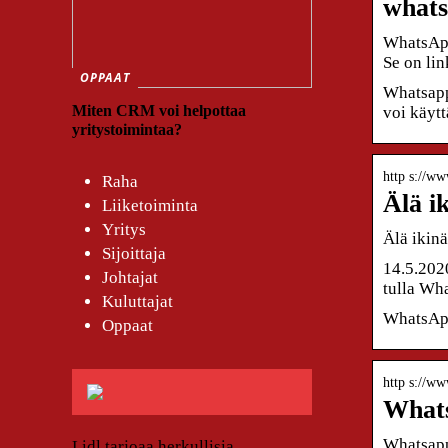
whats
WhatsApp 
Se on lin
OPPAAT
Whatsapp 
Miten CRM voi helpottaa
voi käyt
yritystoimintaa?
http s://ww
Raha
Älä i
Liiketoiminta
Yritys
Älä ikinä
Sijoittaja
14.5.2020
Johtajat
tulla Wha
Kuluttajat
WhatsApp 
Oppaat
http s://ww
Whatsa
Whatsappi
Lidl tarjoaa herkullisia