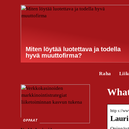
Miten löytää luotettava ja todella
hyvä muuttofirma?
Raha
Liik
What
http s://ww
Laur
OPPAAT
Opinnäyt