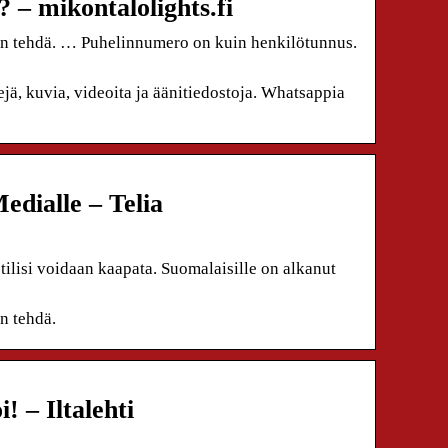
 – mikontalolights.fi
 sen tehdä. … Puhelinnumero on kuin henkilötunnus.
jä, kuvia, videoita ja äänitiedostoja. Whatsappia
edialle – Telia
tilisi voidaan kaapata. Suomalaisille on alkanut
en tehdä.
! – Iltalehti