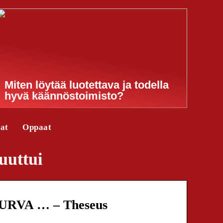
Miten löytää luotettava ja todella
hyvä käännöstoimisto?
jat
Oppaat
uuttui
URVA … – Theseus