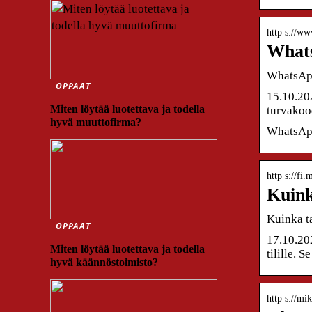
http s://ww
Whats
WhatsApp
OPPAAT
15.10.20
Miten löytää luotettava ja todella
turvakood
hyvä muuttofirma?
WhatsApp 
http s://fi
Kuink
Kuinka t
OPPAAT
17.10.20
Miten löytää luotettava ja todella
tilille. 
hyvä käännöstoimisto?
http s://mi