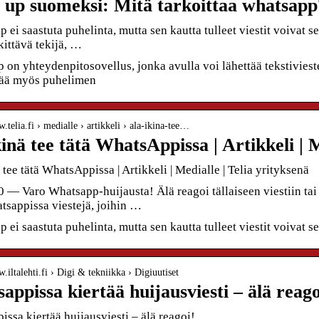
 up suomeksi: Mitä tarkoittaa whatsapp?
ei saastuta puhelinta, mutta sen kautta tulleet viestit voivat
kittävä tekijä, …
on yhteydenpitosovellus, jonka avulla voi lähettää tekstivieste
tää myös puhelimen
w.telia.fi › medialle › artikkeli › ala-ikina-tee…
kinä tee tätä WhatsAppissa | Artikkeli | M
 tee tätä WhatsAppissa | Artikkeli | Medialle | Telia yrityksenä
 — Varo Whatsapp-huijausta! Älä reagoi tällaiseen viestiin tai 
tsappissa viestejä, joihin …
ei saastuta puhelinta, mutta sen kautta tulleet viestit voivat s
w.iltalehti.fi › Digi & tekniikka › Digiuutiset
ppissa kiertää huijausviesti – älä reagoi
ssa kiertää huijausviesti – älä reagoi!