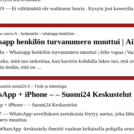
9 — Ei välttämättä ole waihtanut luuria . Kysyin just kawerilta 
ww.vauva.fi › keskustelu › whatsapp-henkilon-…
app henkilön turvanumero muuttui | Ai
lu – Whatsapp henkilön turvanumero muuttui | Aihe vapaa | Va
teko, mitä tuo tarkoittaa, kun kaverin kohdalla lukee tuo, että
in tiedän, että on …
skustelu.suomi24.fi › Tiede ja teknologia
App + iPhone – – Suomi24 Keskustelut
 + iPhone – – Suomi24 Keskustelut
7 — WhatsApp-sovelluksen asetuksista löytyy asetus, joka lähet
ero muuttuu.
hatsApp -keskustelu ilmoitti vaalean keltaisella pohjalla seur