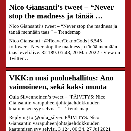
Nico Giansanti’s tweet – “Never
stop the madness ja tänää …
Nico Giansanti’s tweet – “Never stop the madness ja
tänää mennään taas ” – Trendsmap
Nico Giansanti · @ReaverTeknoGods | 6,545
followers. Never stop the madness ja tänää mennään
taas leveli.live. 32 189. 05:43, 20 Mar 2022 · View on
Twitter …
VKK:n uusi puoluehallitus: Ano
vaimoineen, sekä kaksi muuta
Oula Silvennoinen’s tweet – “PÄIVITYS: Nico
Giansantin varapuheenjohtajaehdokkuuden
kaatumisen syy selvisi. ” – Trendsmap
Replying to @oula_silver. PÄIVITYS: Nico
Giansantin varapuheenjohtajaehdokkuuden
kaatumisen syy selvisi. 3 124. 00:34, 27 Jul 2021 ·