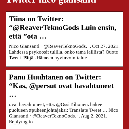
Tiina on Twitter:
“@ReaverTeknoGods Luin ensin,
että ”ota …
Nico Giansanti · @ReaverTeknoGods. ·. Oct 27, 2021.
Lahdessa psykoosit tulilla, onko tämä laillista? Quote
Tweet. Päijät-Hämeen hyvinvointialue.
Panu Huuhtanen on Twitter:
“Kas, @persut ovat havahtuneet
…
ovat havahtuneet, että. @OssiTiihonen. hakee
puolueen #puheenjohtajaksi: Translate Tweet … Nico
Giansanti · @ReaverTeknoGods. ·. Aug 2, 2021.
Replying to.