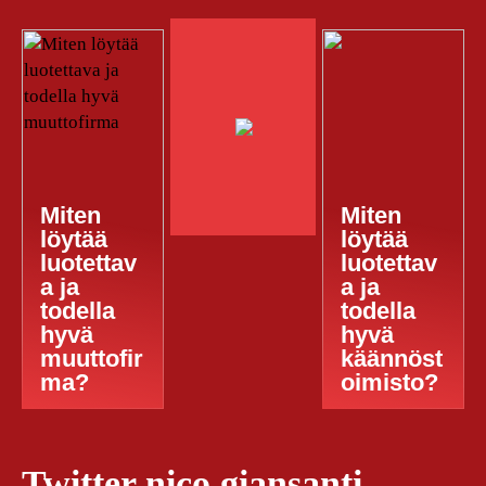
Miten
Miten
löytää
löytää
luotettav
luotettav
a ja
a ja
todella
todella
hyvä
hyvä
muuttofir
käännöst
ma?
oimisto?
Twitter nico giansanti