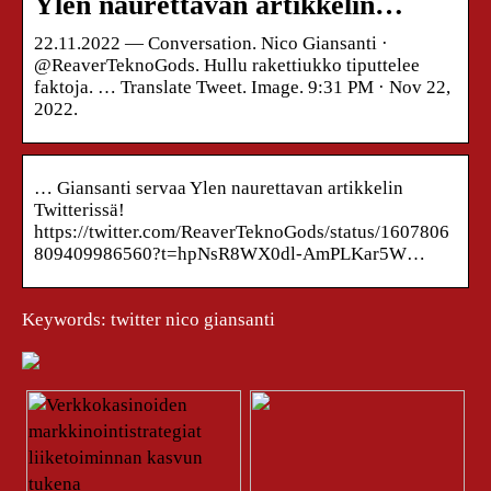
Ylen naurettavan artikkelin…
22.11.2022 — Conversation. Nico Giansanti ·
@ReaverTeknoGods. Hullu rakettiukko tiputtelee
faktoja. … Translate Tweet. Image. 9:31 PM · Nov 22,
2022.
… Giansanti servaa Ylen naurettavan artikkelin
Twitterissä!
https://twitter.com/ReaverTeknoGods/status/1607806
809409986560?t=hpNsR8WX0dl-AmPLKar5W…
Keywords: twitter nico giansanti