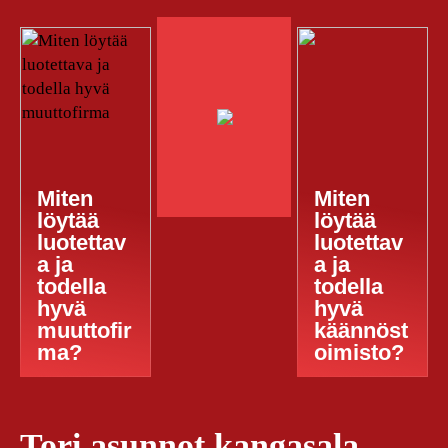
Miten
Miten
löytää
löytää
luotettav
luotettav
a ja
a ja
todella
todella
hyvä
hyvä
muuttofir
käännöst
ma?
oimisto?
Tori asunnot kangasala