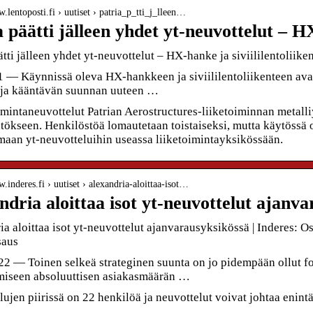
w.lentoposti.fi › uutiset › patria_p_tti_j_lleen…
a päätti jälleen yhdet yt-neuvottelut – 
ätti jälleen yhdet yt-neuvottelut – HX-hanke ja siviililentoliik
1 — Käynnissä oleva HX-hankkeen ja siviililentoliikenteen ava
ä ja kääntävän suunnan uuteen …
imintaneuvottelut Patrian Aerostructures-liiketoiminnan metall
ätökseen. Henkilöstöä lomautetaan toistaiseksi, mutta käytössä
maan yt-neuvotteluihin useassa liiketoimintayksikössään.
w.inderes.fi › uutiset › alexandria-aloittaa-isot…
ndria aloittaa isot yt-neuvottelut ajanv
a aloittaa isot yt-neuvottelut ajanvarausyksikössä | Inderes: O
saus
22 — Toinen selkeä strateginen suunta on jo pidempään ollut f
miseen absoluuttisen asiakasmäärän …
ujen piirissä on 22 henkilöä ja neuvottelut voivat johtaa enin