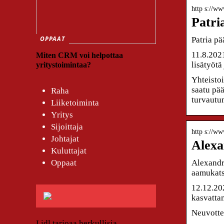
http s://ww
Patri
OPPAAT
Patria pä
11.8.202
Miten CRM voi helpottaa
lisätyöt
yritystoimintaa?
Yhteisto
saatu pä
Raha
turvautu
Liiketoiminta
Yritys
Sijoittaja
http s://ww
Johtajat
Alexa
Kuluttajat
Oppaat
Alexandri
aamukat
12.12.20
kasvatta
Neuvottel
Lidl tarjoaa herkullisia