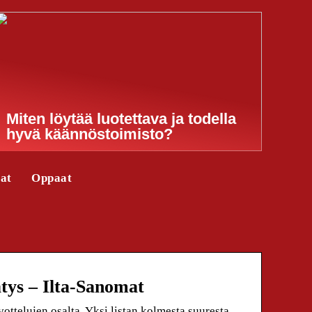
Miten löytää luotettava ja todella
hyvä käännöstoimisto?
jat
Oppaat
tys – Ilta-Sanomat
ttelujen osalta. Yksi listan kolmesta suuresta,