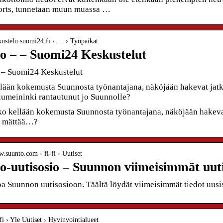
rts, tunnetaan muun muassa …
skustelu.suomi24.fi › … › Työpaikat
o – – Suomi24 Keskustelut
 – Suomi24 Keskustelut
lään kokemusta Suunnosta työnantajana, näköjään hakevat jatku
lumeininki rantautunut jo Suunnolle?
o kellään kokemusta Suunnosta työnantajana, näköjään hakeva
ä mättää…?
w.suunto.com › fi-fi › Uutiset
o-uutisosio – Suunnon viimeisimmät uut
a Suunnon uutisosioon. Täältä löydät viimeisimmät tiedot uusist
.fi › Yle Uutiset › Hyvinvointialueet