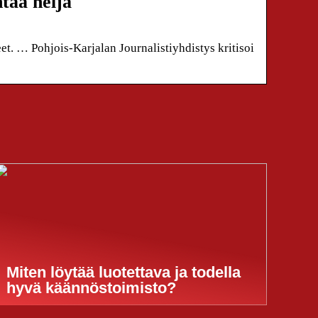
tää neljä
t. … Pohjois-Karjalan Journalistiyhdistys kritisoi
Miten löytää luotettava ja todella
hyvä käännöstoimisto?