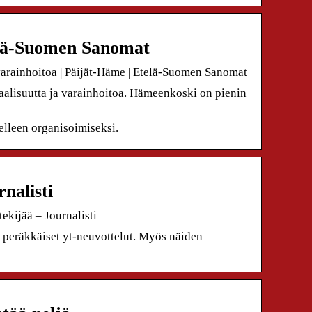
telä-Suomen Sanomat
 varainhoitoa | Päijät-Häme | Etelä-Suomen Sanomat
aalisuutta ja varainhoitoa. Hämeenkoski on pienin
elleen organisoimiseksi.
nalisti
ekijää – Journalisti
peräkkäiset yt-neuvottelut. Myös näiden