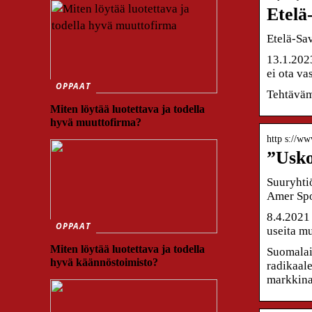
Etelä
Etelä-Sa
13.1.2023
ei ota va
OPPAAT
Tehtäväm
Miten löytää luotettava ja todella
hyvä muuttofirma?
http s://ww
”Usko
Suuryhtiö
Amer Spo
8.4.2021
OPPAAT
useita mu
Miten löytää luotettava ja todella
Suomalain
hyvä käännöstoimisto?
radikaale
markkinal