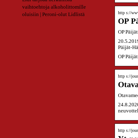
vaihtoehtoja alkoholittomille
http s://www
oluisiin | Peroni-olut Lidlistä
OP Pä
OP Päijät
20.5.201
Päijät-
OP Päijä
http s://jo
Otava
Otavamedi
24.8.202
neuvotte
http s://jou