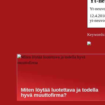
Yt-ne
Yt-neuvot
12.4.201
yt-neuvo
Keywords: 
Miten löytää luotettava ja todella
hyvä muuttofirma?