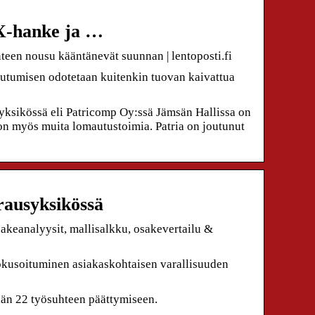
HX-hanke ja …
enteen nousu kääntänevät suunnan | lentoposti.fi
utumisen odotetaan kuitenkin tuovan kaivattua
iyksikössä eli Patricomp Oy:ssä Jämsän Hallissa on
 on myös muita lomautustoimia. Patria on joutunut
arausyksikössä
sakeanalyysit, mallisalkku, osakevertailu &
okusoituminen asiakaskohtaisen varallisuuden
tään 22 työsuhteen päättymiseen.