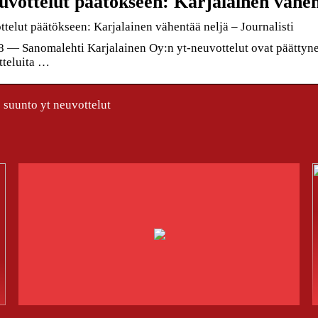
uvottelut päätökseen: Karjalainen vähen
telut päätökseen: Karjalainen vähentää neljä – Journalisti
8 — Sanomalehti Karjalainen Oy:n yt-neuvottelut ovat päättynee
tteluita …
suunto yt neuvottelut