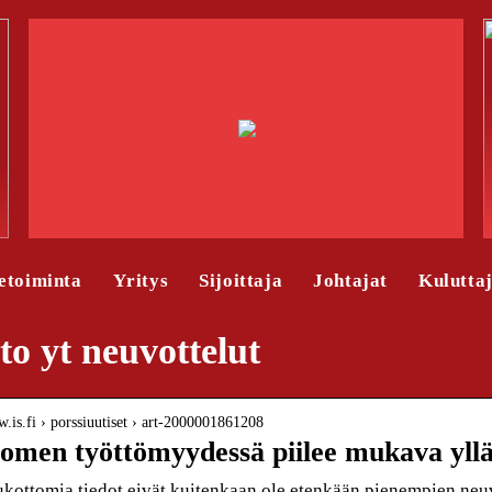
etoiminta
Yritys
Sijoittaja
Johtajat
Kulutta
o yt neuvottelut
w.is.fi › porssiuutiset › art-2000001861208
omen työttömyydessä piilee mukava yllä
kottomia tiedot eivät kuitenkaan ole etenkään pienempien neuvo