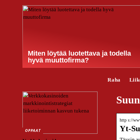
Miten löytää luotettava ja todella
hyvä muuttofirma?
Raha
Liik
Suunt
http s://ww
Yt-Su
OPPAAT
Täysin au