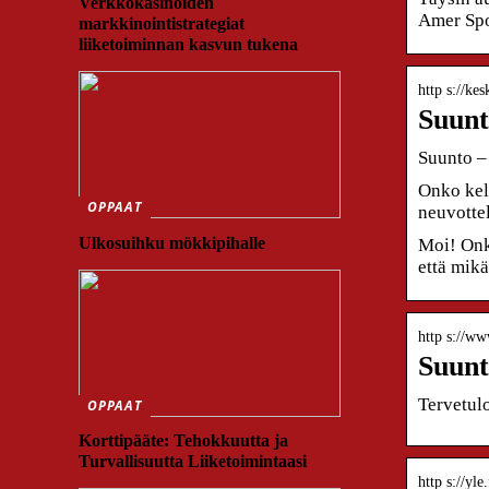
Verkkokasinoiden
Amer Spo
markkinointistrategiat
liiketoiminnan kasvun tukena
http s://ke
Suunt
Suunto –
Onko kel
OPPAAT
neuvotte
Ulkosuihku mökkipihalle
Moi! Onk
että mik
http s://ww
Suunt
Tervetulo
OPPAAT
Korttipääte: Tehokkuutta ja
Turvallisuutta Liiketoimintaasi
http s://yle