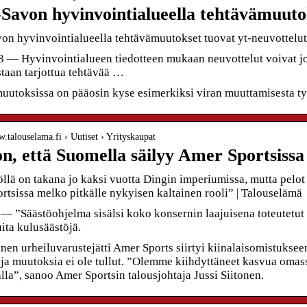
-Savon hyvinvointialueella tehtävämuuto
von hyvinvointialueella tehtävämuutokset tuovat yt-neuvottelut
 — Hyvinvointialueen tiedotteen mukaan neuvottelut voivat joht
staan tarjottua tehtävää …
uutoksissa on pääosin kyse esimerkiksi viran muuttamisesta työ
w.talouselama.fi › Uutiset › Yrityskaupat
n, että Suomella säilyy Amer Sportsissa
llä on takana jo kaksi vuotta Dingin imperiumissa, mutta pelot 
rtsissa melko pitkälle nykyisen kaltainen rooli” | Talouselämä
 — ”Säästöohjelma sisälsi koko konsernin laajuisena toteutetut
ita kulusäästöjä.
en urheiluvarustejätti Amer Sports siirtyi kiinalaisomistukseen
ja muutoksia ei ole tullut. ”Olemme kiihdyttäneet kasvua omassa
la”, sanoo Amer Sportsin talousjohtaja Jussi Siitonen.