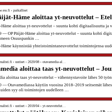
.ess.fi › paikalliset
ijät-Häme aloittaa yt-neuvottelut – E
-Häme aloittaa yt-neuvottelut – suunta kohti digitaalisuutta ja
9 — OP Päijät-Häme aloittaa yt-neuvottelut – suunta kohti digit
Hämeen Osuuspankin …
t-Häme käynnistää yhteistoimintaneuvottelut toimintojensa uud
urnalisti.fi › uutiset › 2020/08 › otavamedia-al…
media aloittaa taas yt-neuvottelut – Jour
a aloittaa taas yt-neuvottelut – vähennystavoite lähes 50 työnt
0 — Otavamediassa käytiin vuosina 2018–2019 seitsemät lähes 
luiden syy oli toimintojen uudelleen …
rnalisti.fi › uutiset › 2018/04 › yt-neuvottelut…