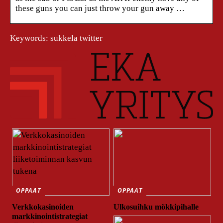
these guns you can just throw your gun away …
Keywords: sukkela twitter
OPPAAT
OPPAAT
Verkkokasinoiden
Ulkosuihku mökkipihalle
markkinointistrategiat