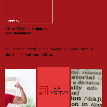
OPPAAT
Miten CRM voi helpottaa
yritystoimintaa?
Lidl tarjoaa herkullisia vaihtoehtoja alkoholittomille
oluisiin | Peroni-olut Lidlistä