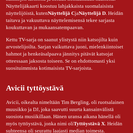
Näyttelijäkaarti koostuu lahjakkaista suomalaisista
näyttelijöistä, kuten
Näyttelijä C
ja
Näyttelijä D
. Heidän
taitava ja vakuuttava näyttelemisensä tekee sarjasta
koukuttavan ja mukaansatempaavan.
Kettu TV-sarja on saanut ylistystä niin katsojilta kuin
arvostelijoilta. Sarjan vaikuttava juoni, mielenkiintoiset
hahmot ja henkeäsalpaava jännitys pitävät katsojat
otteessaan jaksosta toiseen. Se on ehdottomasti yksi
suosituimmista kotimaisista TV-sarjoista.
Avicii tyttöystävä
Avicii, oikealta nimeltään Tim Bergling, oli ruotsalainen
muusikko ja DJ, joka saavutti suurta kansainvälistä
suosiota musiikillaan. Hänen uransa aikana hänellä oli
myös tyttöystävä, jonka nimi oli
Tyttöystävä X
. Heidän
suhteensa oli seurattu laajasti median toimesta.