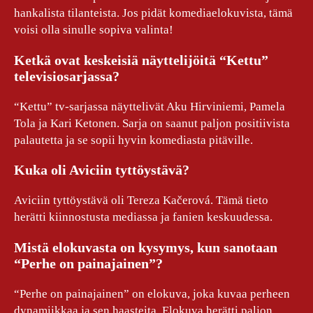
hankalista tilanteista. Jos pidät komediaelokuvista, tämä
voisi olla sinulle sopiva valinta!
Ketkä ovat keskeisiä näyttelijöitä “Kettu”
televisiosarjassa?
“Kettu” tv-sarjassa näyttelivät Aku Hirviniemi, Pamela
Tola ja Kari Ketonen. Sarja on saanut paljon positiivista
palautetta ja se sopii hyvin komediasta pitäville.
Kuka oli Aviciin tyttöystävä?
Aviciin tyttöystävä oli Tereza Kačerová. Tämä tieto
herätti kiinnostusta mediassa ja fanien keskuudessa.
Mistä elokuvasta on kysymys, kun sanotaan
“Perhe on painajainen”?
“Perhe on painajainen” on elokuva, joka kuvaa perheen
dynamiikkaa ja sen haasteita. Elokuva herätti paljon