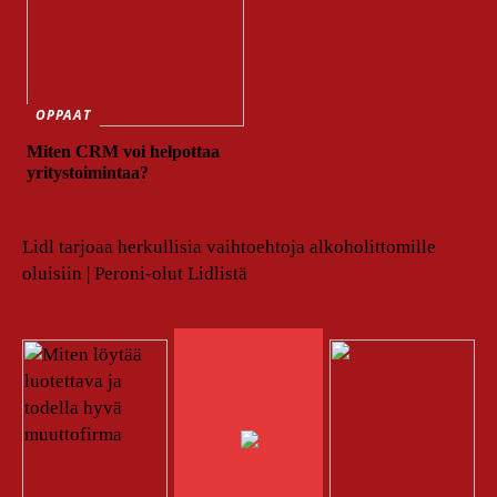
OPPAAT
Miten CRM voi helpottaa
yritystoimintaa?
Lidl tarjoaa herkullisia vaihtoehtoja alkoholittomille
oluisiin | Peroni-olut Lidlistä