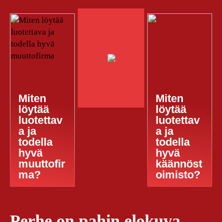
Miten
Miten
löytää
löytää
luotettav
luotettav
a ja
a ja
todella
todella
hyvä
hyvä
muuttofir
käännöst
ma?
oimisto?
Perhe on pahin elokuva,