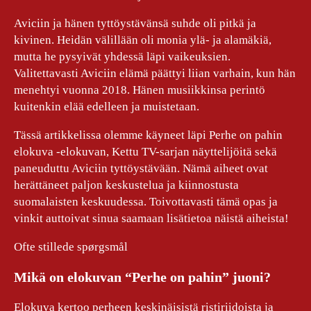
Aviciin ja hänen tyttöystävänsä suhde oli pitkä ja
kivinen. Heidän välillään oli monia ylä- ja alamäkiä,
mutta he pysyivät yhdessä läpi vaikeuksien.
Valitettavasti Aviciin elämä päättyi liian varhain, kun hän
menehtyi vuonna 2018. Hänen musiikkinsa perintö
kuitenkin elää edelleen ja muistetaan.
Tässä artikkelissa olemme käyneet läpi Perhe on pahin
elokuva -elokuvan, Kettu TV-sarjan näyttelijöitä sekä
paneuduttu Aviciin tyttöystävään. Nämä aiheet ovat
herättäneet paljon keskustelua ja kiinnostusta
suomalaisten keskuudessa. Toivottavasti tämä opas ja
vinkit auttoivat sinua saamaan lisätietoa näistä aiheista!
Ofte stillede spørgsmål
Mikä on elokuvan “Perhe on pahin” juoni?
Elokuva kertoo perheen keskinäisistä ristiriidoista ja