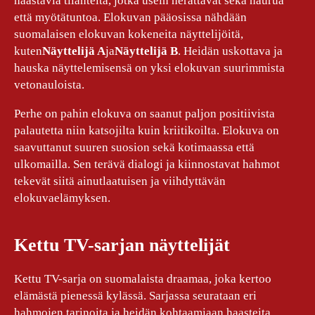
haastavia tilanteita, jotka usein herättävät sekä naurua
että myötätuntoa. Elokuvan pääosissa nähdään
suomalaisen elokuvan kokeneita näyttelijöitä,
kuten
Näyttelijä A
ja
Näyttelijä B
. Heidän uskottava ja
hauska näyttelemisensä on yksi elokuvan suurimmista
vetonauloista.
Perhe on pahin elokuva on saanut paljon positiivista
palautetta niin katsojilta kuin kriitikoilta. Elokuva on
saavuttanut suuren suosion sekä kotimaassa että
ulkomailla. Sen terävä dialogi ja kiinnostavat hahmot
tekevät siitä ainutlaatuisen ja viihdyttävän
elokuvaelämyksen.
Kettu TV-sarjan näyttelijät
Kettu TV-sarja on suomalaista draamaa, joka kertoo
elämästä pienessä kylässä. Sarjassa seurataan eri
hahmojen tarinoita ja heidän kohtaamiaan haasteita.