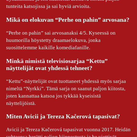
tunteita katsojissa ja sai hyviä arvioita.
Mikä on elokuvan “Perhe on pahin” arvosana?
“Perhe on pahin” sai arvosanaksi 4/5. Kyseessä on
huumorilla höystetty draamaelokuva, jonka
suosittelemme kaikille komediafanille.
Minkä nimistä televisiosarjaa “Kettu”
näyttelijät ovat yhdessä tehneet?
“Kettu”-näyttelijät ovat tuottaneet yhdessä myös sarjaa
nimeltä “Nyrkki”. Tämä sarja on saanut paljon kiitosta,
joten kannattaa katsoa jos tykkää kyseisistä
näyttelijöistä.
Miten Avicii ja Tereza Kačerová tapasivat?
Avicii ja Tereza Kačerová tapasivat vuonna 2017. Heidän
suhteensa herätti paljon kiinnostusta ja he viettivät