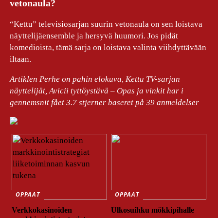
vetonaula?
“Kettu” televisiosarjan suurin vetonaula on sen loistava
näyttelijäensemble ja hersyvä huumori. Jos pidät
komedioista, tämä sarja on loistava valinta viihdyttävään
iltaan.
Artiklen Perhe on pahin elokuva, Kettu TV-sarjan
näyttelijät, Avicii tyttöystävä – Opas ja vinkit har i
gennemsnit fået
3.7
stjerner baseret på
39
anmeldelser
OPPAAT
OPPAAT
Verkkokasinoiden
Ulkosuihku mökkipihalle