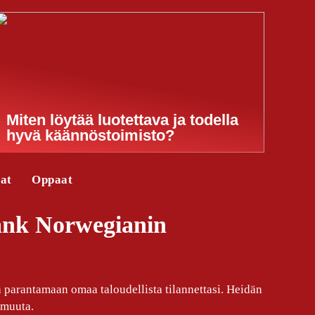
Miten löytää luotettava ja todella
hyvä käännöstoimisto?
jat
Oppaat
Bank Norwegianin
 parantamaan omaa taloudellista tilannettasi. Heidän
 muuta.