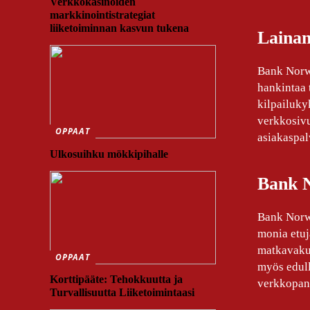
Verkkokasinoiden
markkinointistrategiat
liiketoiminnan kasvun tukena
Lainan
Bank Norwe
hankintaa 
kilpailuky
verkkosivu
OPPAAT
asiakaspal
Ulkosuihku mökkipihalle
Bank N
Bank Norwe
monia etuj
matkavakuu
OPPAAT
myös edull
Korttipääte: Tehokkuutta ja
verkkopank
Turvallisuutta Liiketoimintaasi