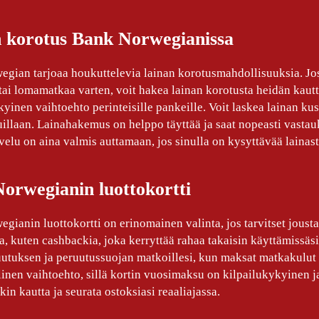
 korotus Bank Norwegianissa
gian tarjoaa houkuttelevia lainan korotusmahdollisuuksia. Jos t
tai lomamatkaa varten, voit hakea lainan korotusta heidän kaut
kyinen vaihtoehto perinteisille pankeille. Voit laskea lainan 
illaan. Lainahakemus on helppo täyttää ja saat nopeasti vast
velu on aina valmis auttamaan, jos sinulla on kysyttävää lainast
orwegianin luottokortti
gianin luottokortti on erinomainen valinta, jos tarvitset jousta
a, kuten cashbackia, joka kerryttää rahaa takaisin käyttämissäsi
tuksen ja peruutussuojan matkoillesi, kun maksat matkakulut l
inen vaihtoehto, sillä kortin vuosimaksu on kilpailukykyinen ja 
in kautta ja seurata ostoksiasi reaaliajassa.