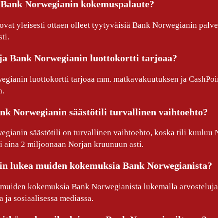
 Bank Norwegianin kokemuspalaute?
ovat yleisesti ottaen olleet tyytyväisiä Bank Norwegianin palv
ti.
ja Bank Norwegianin luottokortti tarjoaa?
gianin luottokortti tarjoaa mm. matkavakuutuksen ja CashPoints-
n.
k Norwegianin säästötili turvallinen vaihtoehto?
gianin säästötili on turvallinen vaihtoehto, koska tili kuuluu 
si aina 2 miljoonaan Norjan kruunuun asti.
in lukea muiden kokemuksia Bank Norwegianista?
 muiden kokemuksia Bank Norwegianista lukemalla arvosteluja 
a ja sosiaalisessa mediassa.