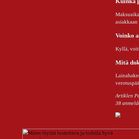
Kuinka p
Maksuaika 
asiakkaan t
Voinko a
Kyllä, voit
Mitä dok
Lainahakem
verotuspää
Artiklen P
38
anmelde