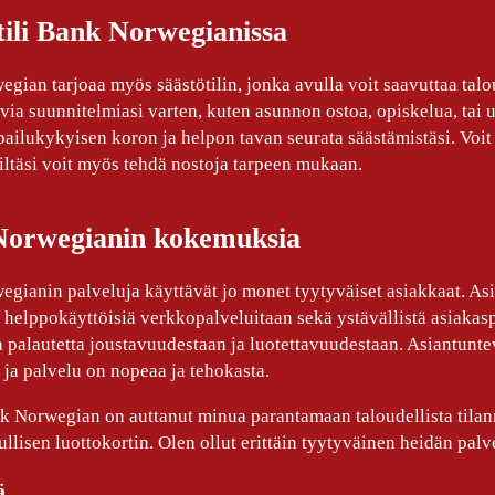
tili Bank Norwegianissa
ian tarjoaa myös säästötilin, jonka avulla voit saavuttaa taloude
evia suunnitelmiasi varten, kuten asunnon ostoa, opiskelua, ta
pailukykyisen koron ja helpon tavan seurata säästämistäsi. Voit ta
ililtäsi voit myös tehdä nostoja tarpeen mukaan.
Norwegianin kokemuksia
gianin palveluja käyttävät jo monet tyytyväiset asiakkaat. Asia
 helppokäyttöisiä verkkopalveluitaan sekä ystävällistä asiaka
ta palautetta joustavuudestaan ja luotettavuudestaan. Asiantunt
, ja palvelu on nopeaa ja tehokasta.
k Norwegian on auttanut minua parantamaan taloudellista tilann
ullisen luottokortin. Olen ollut erittäin tyytyväinen heidän pal
ä