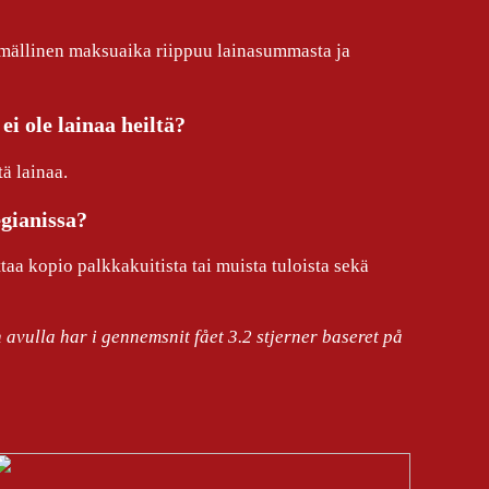
smällinen maksuaika riippuu lainasummasta ja
i ole lainaa heiltä?
tä lainaa.
gianissa?
aa kopio palkkakuitista tai muista tuloista sekä
 avulla har i gennemsnit fået
3.2
stjerner baseret på