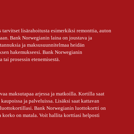
arvitset lisärahoitusta esimerkiksi remonttia, auton
taan. Bank Norwegianin laina on joustava ja
kustannuksia ja maksusuunnitelmaa heidän
auksen hakemukseesi. Bank Norwegianin
a tai prosessin etenemisestä.
vaa maksutapaa arjessa ja matkoilla. Kortilla saat
 kaupoissa ja palveluissa. Lisäksi saat kattavan
uottokortillasi. Bank Norwegianin luottokortti on
korko on matala. Voit hallita korttiasi helposti