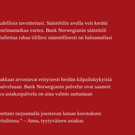
llisia tavoitteitasi. Säästötilin avulla voit kerätä
i unelmamatkaa varten. Bank Norwegianin säästötili
llettaa rahaa tilillesi säännöllisesti tai haluamallasi
kkaat arvostavat erityisesti heidän kilpailukykyisiä
spalveluaan. Bank Norwegianin palvelut ovat saaneet
eva asiakaspalvelu on aina valmis auttamaan
ettani tarjoamalla joustavan lainan korotuksen
veluihinsa.” – Anna, tyytyväinen asiakas