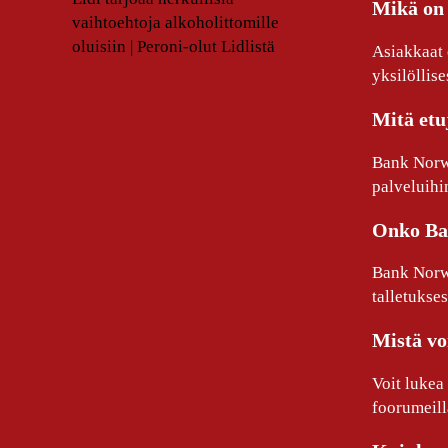
Mikä on
vaihtoehtoja alkoholittomille
oluisiin | Peroni-olut Lidlistä
Asiakkaat 
yksilöllises
Mitä etu
Bank Norwe
palveluihi
Onko Ban
Bank Norwe
talletukse
Mistä vo
Voit lukea
foorumeill