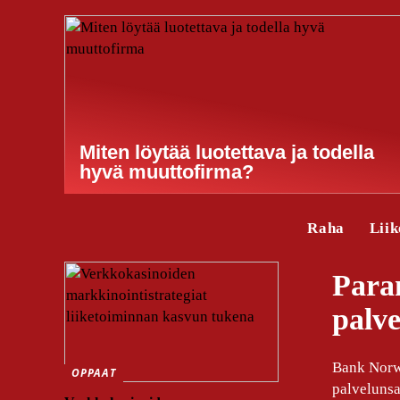
Miten löytää luotettava ja todella
hyvä muuttofirma?
Raha
Liik
Paran
palve
Bank Norwe
OPPAAT
palvelunsa 