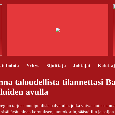
etoiminta
Yritys
Sijoittaja
Johtajat
Kulutta
na taloudellista tilannettasi 
luiden avulla
gian tarjoaa monipuolisia palveluita, jotka voivat auttaa sinua
sisältävät lainan korotuksen, luottokortin, säästötilin ja paljon