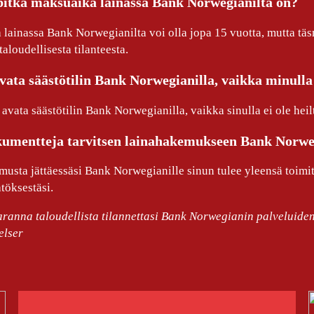
itkä maksuaika lainassa Bank Norwegianilta on?
lainassa Bank Norwegianilta voi olla jopa 15 vuotta, mutta tä
aloudellisesta tilanteesta.
vata säästötilin Bank Norwegianilla, vaikka minulla e
 avata säästötilin Bank Norwegianilla, vaikka sinulla ei ole heil
umentteja tarvitsen lainahakemukseen Bank Norwe
usta jättäessäsi Bank Norwegianille sinun tulee yleensä toimitt
töksestäsi.
aranna taloudellista tilannettasi Bank Norwegianin palveluiden
lser