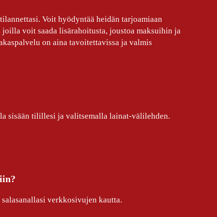
tilannettasi. Voit hyödyntää heidän tarjoamiaan
 joilla voit saada lisärahoitusta, joustoa maksuihin ja
kaspalvelu on aina tavoitettavissa ja valmis
sisään tilillesi ja valitsemalla lainat-välilehden.
iin?
salasanallasi verkkosivujen kautta.