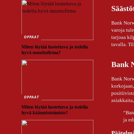
Säästö
Bank Norweg
varoja tul
tarjoaa kil
OPPAAT
tavalla. T
Miten löytää luotettava ja todella
hyvä muuttofirma?
Bank 
Bank Norwe
korkojaan,
positiivis
OPPAAT
asiakkaita
Miten löytää luotettava ja todella
“Ban
hyvä käännöstoimisto?
ja ed
Päätelm