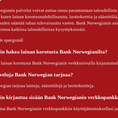
gianin palvelut voivat auttaa sinua parantamaan taloudellista 
 kuten lainan korotusmahdollisuutta, luottokorttia ja säästötiliä,
uden säästää rahaa tulevaisuutta varten. Bank Norwegianin asia
sinua kaikissa taloudellisissa kysymyksissäsi.
ede spørgsmål
in hakea lainan korotusta Bank Norwegianilta?
 lainan korotusta Bank Norwegianin verkkosivuilla kirjautumalla 
veluja Bank Norwegian tarjoaa?
ian tarjoaa lainoja, säästötilejä ja luottokortteja.
in kirjautua sisään Bank Norwegianin verkkopankk
utua Bank Norwegianin verkkopankkiin käyttäjätunnuksellasi ja 