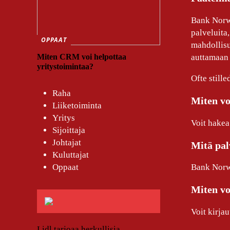
Bank Norwe
palveluita,
OPPAAT
mahdollisu
Miten CRM voi helpottaa
auttamaan 
yritystoimintaa?
Ofte still
Raha
Miten vo
Liiketoiminta
Yritys
Voit hakea
Sijoittaja
Johtajat
Mitä pal
Kuluttajat
Oppaat
Bank Norweg
Miten vo
Voit kirja
Lidl tarjoaa herkullisia