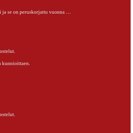
i ja se on peruskorjattu vuonna …
ostelut.
 kunnioittaen.
ostelut.