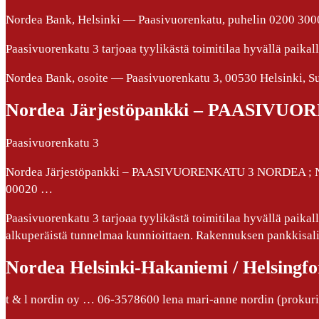
Nordea Bank, Helsinki — Paasivuorenkatu, puhelin 0200 3000
Paasivuorenkatu 3 tarjoaa tyylikästä toimitilaa hyvällä paik
Nordea Bank, osoite — Paasivuorenkatu 3, 00530 Helsinki, Su
Nordea Järjestöpankki – PAASIV
Paasivuorenkatu 3
Nordea Järjestöpankki – PAASIVUORENKATU 3 NORDEA ; Nor
00020 …
Paasivuorenkatu 3 tarjoaa tyylikästä toimitilaa hyvällä paik
alkuperäistä tunnelmaa kunnioittaen. Rakennuksen pankkisali 
Nordea Helsinki-Hakaniemi / Helsingf
t & l nordin oy … 06-3578600 lena mari-anne nordin (prokuris