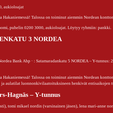
, aukioloajat
alla Hakaniemessä! Talossa on toiminut aiemmin Nordean kontto
omi, puhelin 0200 3000, aukioloajat. Löytyy ryhmiin: pankki.
UORENKATU 3 NORDEA
dea Bank Abp · : Satamaradankatu 5 NORDEA – Y-tunnus: 28
alla Hakaniemessä! Talossa on toiminut aiemmin Nordean konttor
ja aulatilat luonnonkivilaatoituksineen henkivät entisaikojen 
ors-Hagnäs – Y-tunnus
ti), tomi mikael nordin (varsinainen jäsen), lena mari-anne no