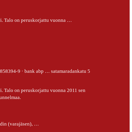
ri. Talo on peruskorjattu vuonna …
58394-9 · bank abp … satamaradankatu 5
i. Talo on peruskorjattu vuonna 2011 sen
tunnelmaa.
rdin (varajäsen), …