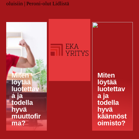
oluisiin | Peroni-olut Lidlistä
Miten
Miten
löytää
löytää
luotettav
luotettav
a ja
a ja
todella
todella
hyvä
hyvä
muuttofir
käännöst
ma?
oimisto?