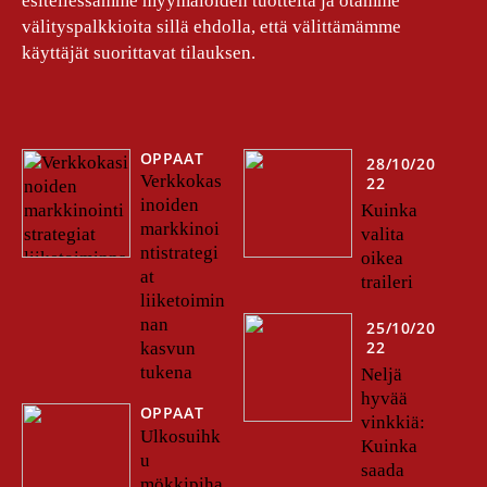
esitellessämme myymälöiden tuotteita ja otamme
välityspalkkioita sillä ehdolla, että välittämämme
käyttäjät suorittavat tilauksen.
OPPAAT
28/10/20
Verkkokas
22
inoiden
Kuinka
markkinoi
valita
ntistrategi
oikea
at
traileri
liiketoimin
nan
25/10/20
22
kasvun
tukena
Neljä
hyvää
OPPAAT
vinkkiä:
Ulkosuihk
Kuinka
u
saada
mökkipiha