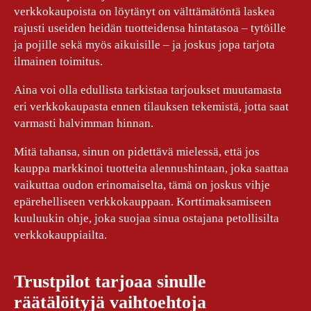
verkkokaupoista on löytänyt on välttämätöntä laskea
rajusti useiden heidän tuotteidensa hintatasoa – tytöille
ja pojille sekä myös aikuisille – ja joskus jopa tarjota
ilmainen toimitus.
Aina voi olla edullista tarkistaa tarjoukset muutamasta
eri verkkokaupasta ennen tilauksen tekemistä, jotta saat
varmasti halvimman hinnan.
Mitä tahansa, sinun on pidettävä mielessä, että jos
kauppa markkinoi tuotteita alennushintaan, joka saattaa
vaikuttaa oudon erinomaiselta, tämä on joskus vihje
epärehelliseen verkkokauppaan. Korttimaksamiseen
kuuluukin ohje, joka suojaa sinua ostajana petollisilta
verkkokauppiailta.
Trustpilot tarjoaa sinulle
räätälöityjä vaihtoehtoja