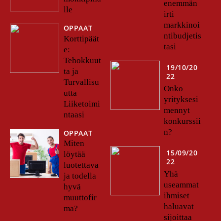
enemmän
lle
irti
markkinoi
OPPAAT
ntibudjetis
Korttipäät
tasi
e:
Tehokkuut
19/10/20
ta ja
22
Turvallisu
Onko
utta
yrityksesi
Liiketoimi
mennyt
ntaasi
konkurssii
n?
OPPAAT
Miten
15/09/20
löytää
22
luotettava
Yhä
ja todella
useammat
hyvä
ihmiset
muuttofir
haluavat
ma?
sijoittaa