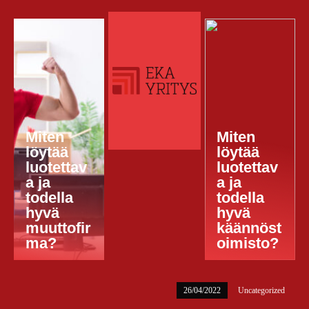
Miten
Miten
löytää
löytää
luotettav
luotettav
a ja
a ja
todella
todella
hyvä
hyvä
muuttofir
käännöst
ma?
oimisto?
26/04/2022
Uncategorized