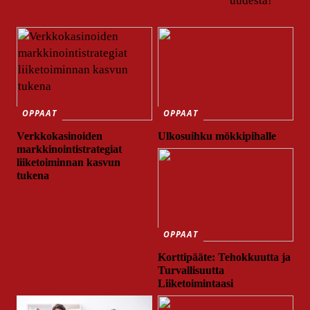
uudesta!
OPPAAT
OPPAAT
Verkkokasinoiden
Ulkosuihku mökkipihalle
markkinointistrategiat
liiketoiminnan kasvun
tukena
OPPAAT
Korttipääte: Tehokkuutta ja
Turvallisuutta
Liiketoimintaasi