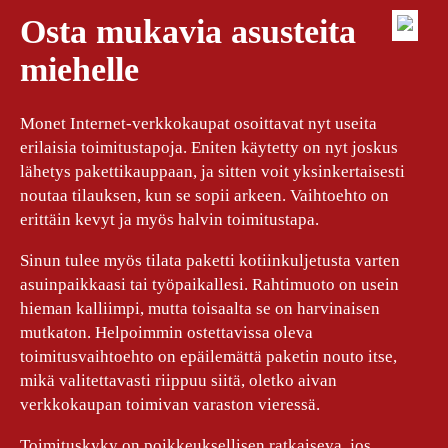
Osta mukavia asusteita
miehelle
Monet Internet-verkkokaupat osoittavat nyt useita
erilaisia toimitustapoja. Eniten käytetty on nyt joskus
lähetys pakettikauppaan, ja sitten voit yksinkertaisesti
noutaa tilauksen, kun se sopii arkeen. Vaihtoehto on
erittäin kevyt ja myös halvin toimitustapa.
Sinun tulee myös tilata paketti kotiinkuljetusta varten
asuinpaikkaasi tai työpaikallesi. Rahtimuoto on usein
hieman kalliimpi, mutta toisaalta se on harvinaisen
mutkaton. Helpoimmin ostettavissa oleva
toimitusvaihtoehto on epäilemättä paketin nouto itse,
mikä valitettavasti riippuu siitä, oletko aivan
verkkokaupan toimivan varaston vieressä.
Toimituskyky on poikkeuksellisen ratkaiseva, jos