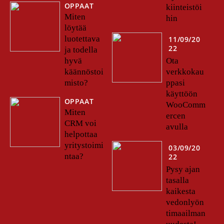
OPPAAT
kiinteistöi
Miten
hin
löytää
luotettava
11/09/20
22
ja todella
Ota
hyvä
verkkokau
käännöstoi
ppasi
misto?
käyttöön
OPPAAT
WooComm
Miten
ercen
CRM voi
avulla
helpottaa
yritystoimi
03/09/20
ntaa?
22
Pysy ajan
tasalla
kaikesta
vedonlyön
timaailman