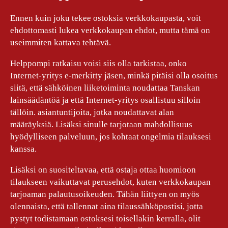
Ennen kuin joku tekee ostoksia verkkokaupasta, voit
ehdottomasti lukea verkkokaupan ehdot, mutta tämä on
useimmiten kattava tehtävä.
Helppompi ratkaisu voisi siis olla tarkistaa, onko
Internet-yritys e-merkitty jäsen, minkä pitäisi olla osoitus
siitä, että sähköinen liiketoiminta noudattaa Tanskan
lainsäädäntöä ja että Internet-yritys osallistuu silloin
tällöin. asiantuntijoita, jotka noudattavat alan
määräyksiä. Lisäksi sinulle tarjotaan mahdollisuus
hyödylliseen palveluun, jos kohtaat ongelmia tilauksesi
kanssa.
Lisäksi on suositeltavaa, että ostaja ottaa huomioon
tilaukseen vaikuttavat perusehdot, kuten verkkokaupan
tarjoaman palautusoikeuden. Tähän liittyen on myös
olennaista, että tallennat aina tilaussähköpostisi, jotta
pystyt todistamaan ostoksesi toisellakin kerralla, olit