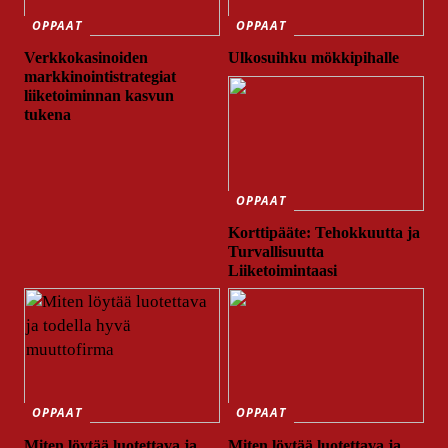
OPPAAT
OPPAAT
Verkkokasinoiden
Ulkosuihku mökkipihalle
markkinointistrategiat
liiketoiminnan kasvun
tukena
OPPAAT
Korttipääte: Tehokkuutta ja
Turvallisuutta
Liiketoimintaasi
OPPAAT
OPPAAT
Miten löytää luotettava ja
Miten löytää luotettava ja