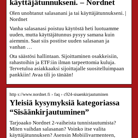
käyttäjätunnukseni. – Nordnet
Olen unohtanut salasanani ja tai käyttäjätunnukseni. |
Nordnet
Vanha salasanasi poistuu käytöstä heti luotuamme
uuden, mutta käyttäjätunnus pysyy samana kuin
aiemmin. Saat siis postitse uuden salasanan ja
vanhan …
Ota säästösi hallintaan. Sijoittaminen osakkeisiin,
rahastoihin ja ETF:iin ilman tarpeettomia kuluja.
Tervetuloa asiakkaaksi sijoittajalle suositelluimpaan
pankkiin! Avaa tili jo tänään!
http s://www.nordnet.fi › faq › c924-sisaenkirjautuminen
Yleisiä kysymyksiä kategoriassa
“Sisäänkirjautuminen”
Tarjoaako Nordnet 2-vaiheista tunnistautumista?
Miten vaihdan salasanan? Voinko itse valita
käyttäjätunnuksen? Asensin Mobiilivarmenteen,