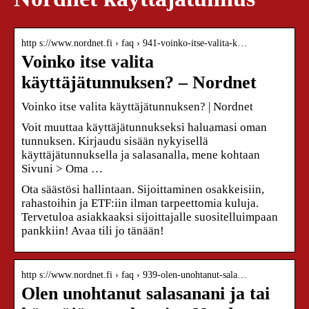
http s://www.nordnet.fi › faq › 941-voinko-itse-valita-k…
Voinko itse valita
käyttäjätunnuksen? – Nordnet
Voinko itse valita käyttäjätunnuksen? | Nordnet
Voit muuttaa käyttäjätunnukseksi haluamasi oman
tunnuksen. Kirjaudu sisään nykyisellä
käyttäjätunnuksella ja salasanalla, mene kohtaan
Sivuni > Oma …
Ota säästösi hallintaan. Sijoittaminen osakkeisiin,
rahastoihin ja ETF:iin ilman tarpeettomia kuluja.
Tervetuloa asiakkaaksi sijoittajalle suositelluimpaan
pankkiin! Avaa tili jo tänään!
http s://www.nordnet.fi › faq › 939-olen-unohtanut-sala…
Olen unohtanut salasanani ja tai