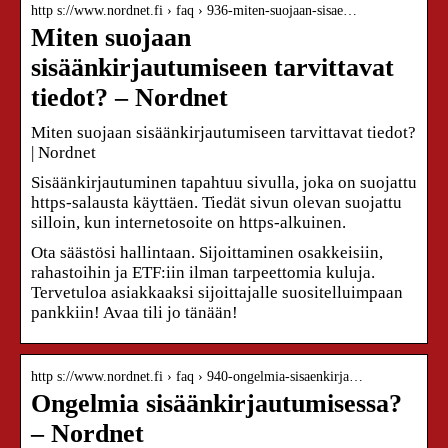
http s://www.nordnet.fi › faq › 936-miten-suojaan-sisae…
Miten suojaan
sisäänkirjautumiseen tarvittavat
tiedot? – Nordnet
Miten suojaan sisäänkirjautumiseen tarvittavat tiedot?
| Nordnet
Sisäänkirjautuminen tapahtuu sivulla, joka on suojattu
https-salausta käyttäen. Tiedät sivun olevan suojattu
silloin, kun internetosoite on https-alkuinen.
Ota säästösi hallintaan. Sijoittaminen osakkeisiin,
rahastoihin ja ETF:iin ilman tarpeettomia kuluja.
Tervetuloa asiakkaaksi sijoittajalle suositelluimpaan
pankkiin! Avaa tili jo tänään!
http s://www.nordnet.fi › faq › 940-ongelmia-sisaenkirja…
Ongelmia sisäänkirjautumisessa?
– Nordnet