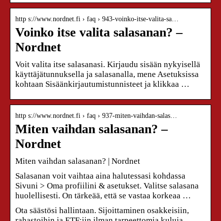
http s://www.nordnet.fi › faq › 943-voinko-itse-valita-sa…
Voinko itse valita salasanan? –
Nordnet
Voit valita itse salasanasi. Kirjaudu sisään nykyisellä
käyttäjätunnuksella ja salasanalla, mene Asetuksissa
kohtaan Sisäänkirjautumistunnisteet ja klikkaa …
http s://www.nordnet.fi › faq › 937-miten-vaihdan-salas…
Miten vaihdan salasanan? –
Nordnet
Miten vaihdan salasanan? | Nordnet
Salasanan voit vaihtaa aina halutessasi kohdassa
Sivuni > Oma profiilini & asetukset. Valitse salasana
huolellisesti. On tärkeää, että se vastaa korkeaa …
Ota säästösi hallintaan. Sijoittaminen osakkeisiin,
rahastoihin ja ETF:iin ilman tarpeettomia kuluja.