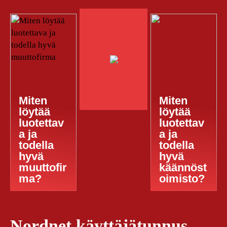
Miten
Miten
löytää
löytää
luotettav
luotettav
a ja
a ja
todella
todella
hyvä
hyvä
muuttofir
käännöst
ma?
oimisto?
Nordnet käyttäjätunnus