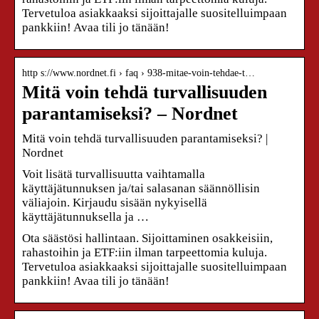
Tervetuloa asiakkaaksi sijoittajalle suositelluimpaan
pankkiin! Avaa tili jo tänään!
http s://www.nordnet.fi › faq › 938-mitae-voin-tehdae-t…
Mitä voin tehdä turvallisuuden
parantamiseksi? – Nordnet
Mitä voin tehdä turvallisuuden parantamiseksi? |
Nordnet
Voit lisätä turvallisuutta vaihtamalla
käyttäjätunnuksen ja/tai salasanan säännöllisin
väliajoin. Kirjaudu sisään nykyisellä
käyttäjätunnuksella ja …
Ota säästösi hallintaan. Sijoittaminen osakkeisiin,
rahastoihin ja ETF:iin ilman tarpeettomia kuluja.
Tervetuloa asiakkaaksi sijoittajalle suositelluimpaan
pankkiin! Avaa tili jo tänään!