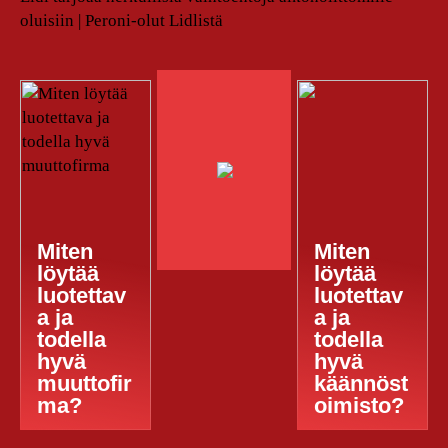
oluisiin | Peroni-olut Lidlistä
Miten
Miten
löytää
löytää
luotettav
luotettav
a ja
a ja
todella
todella
hyvä
hyvä
muuttofir
käännöst
ma?
oimisto?