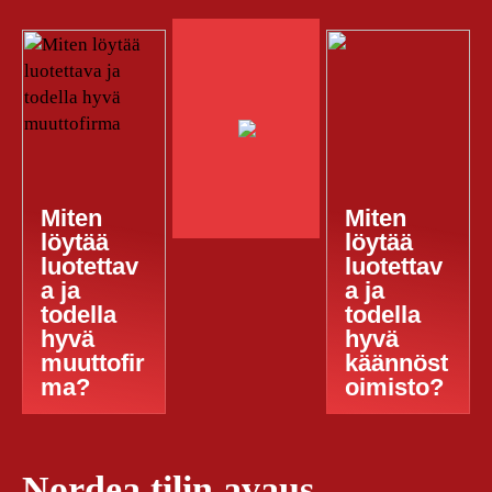
Miten
Miten
löytää
löytää
luotettav
luotettav
a ja
a ja
todella
todella
hyvä
hyvä
muuttofir
käännöst
ma?
oimisto?
Nordea tilin avaus