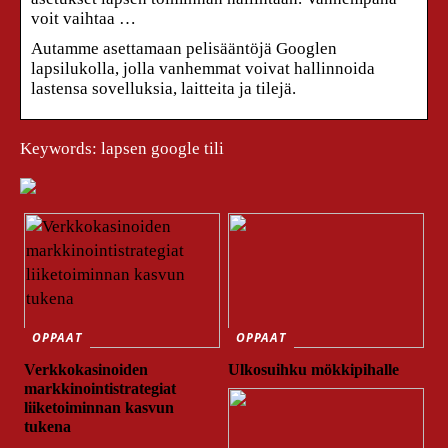
voit vaihtaa …
Autamme asettamaan pelisääntöjä Googlen
lapsilukolla, jolla vanhemmat voivat hallinnoida
lastensa sovelluksia, laitteita ja tilejä.
Keywords: lapsen google tili
OPPAAT
OPPAAT
Verkkokasinoiden
Ulkosuihku mökkipihalle
markkinointistrategiat
liiketoiminnan kasvun
tukena