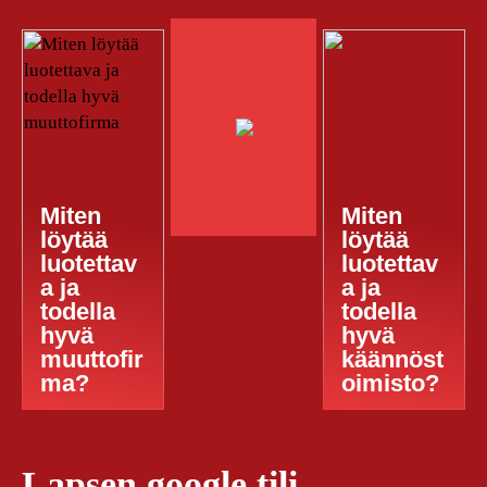
Miten
Miten
löytää
löytää
luotettav
luotettav
a ja
a ja
todella
todella
hyvä
hyvä
muuttofir
käännöst
ma?
oimisto?
Lapsen google tili