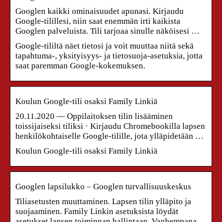
Googlen kaikki ominaisuudet apunasi. Kirjaudu
Google-tilillesi, niin saat enemmän irti kaikista
Googlen palveluista. Tili tarjoaa sinulle näköisesi …
Google-tililtä näet tietosi ja voit muuttaa niitä sekä
tapahtuma-, yksityisyys- ja tietosuoja-asetuksia, jotta
saat paremman Google-kokemuksen.
Koulun Google-tili osaksi Family Linkiä
20.11.2020 — Oppilaitoksen tilin lisääminen
toissijaiseksi tiliksi · Kirjaudu Chromebookilla lapsen
henkilökohtaiselle Google-tilille, jota ylläpidetään …
Koulun Google-tili osaksi Family Linkiä
Googlen lapsilukko – Googlen turvallisuuskeskus
Tiliasetusten muuttaminen. Lapsen tilin ylläpito ja
suojaaminen. Family Linkin asetuksista löydät
asetukset lapsen toiminnan hallintaan. Vanhempana