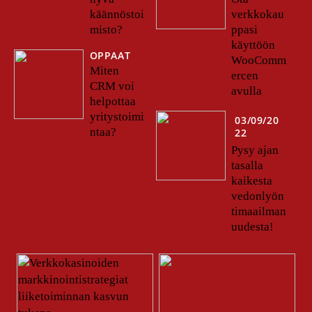
verkkokau
käännöstoi
ppasi
misto?
käyttöön
OPPAAT
WooComm
Miten
ercen
CRM voi
avulla
helpottaa
yritystoimi
03/09/20
ntaa?
22
Pysy ajan
tasalla
kaikesta
vedonlyön
timaailman
uudesta!