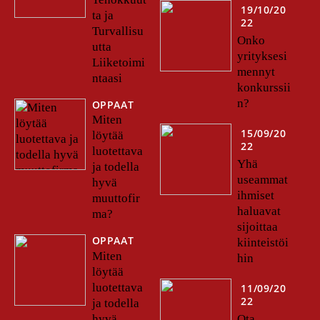
19/10/20
ta ja
22
Turvallisu
Onko
utta
yrityksesi
Liiketoimi
mennyt
ntaasi
konkurssii
n?
OPPAAT
Miten
15/09/20
löytää
22
luotettava
Yhä
ja todella
useammat
hyvä
ihmiset
muuttofir
haluavat
ma?
sijoittaa
OPPAAT
kiinteistöi
Miten
hin
löytää
luotettava
11/09/20
22
ja todella
Ota
hyvä