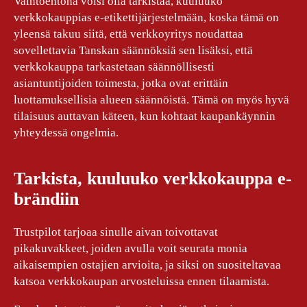
Vaihtoehtona voisi olla tarkistaa, kuuluuko
verkkokauppias e-etikettijärjestelmään, koska tämä on
yleensä takuu siitä, että verkkoyritys noudattaa
sovellettavia Tanskan säännöksiä sen lisäksi, että
verkkokauppa tarkastetaan säännöllisesti
asiantuntijoiden toimesta, jotka ovat erittäin
luottamuksellisia alueen säännöistä. Tämä on myös hyvä
tilaisuus auttavan käteen, kun kohtaat kaupankäynnin
yhteydessä ongelmia.
Tarkista, kuuluuko verkkokauppa e-
brändiin
Trustpilot tarjoaa sinulle aivan toivottavat
pikakuvakkeet, joiden avulla voit seurata monia
aikaisempien ostajien arvioita, ja siksi on suositeltavaa
katsoa verkkokaupan arvosteluissa ennen tilaamista.