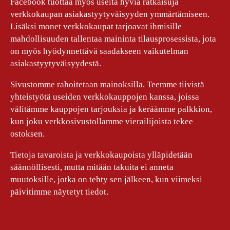
Facebook tuottaa myös useita hyviä ratkaisuja
verkkokaupan asiakastyytyväisyyden ymmärtämiseen.
Lisäksi monet verkkokaupat tarjoavat ihmisille
mahdollisuuden tallentaa maininta tilausprosessista, jota
on myös hyödynnettävä saadakseen vaikutelman
asiakastyytyväisyydestä.
Sivustomme rahoitetaan mainoksilla. Teemme tiivistä
yhteistyötä useiden verkkokauppojen kanssa, joissa
välitämme kauppojen tarjouksia ja keräämme palkkion,
kun joku verkkosivustollamme vierailijoista tekee
ostoksen.
Tietoja tavaroista ja verkkokaupoista ylläpidetään
säännöllisesti, mutta mitään takuita ei anneta
muutoksille, jotka on tehty sen jälkeen, kun viimeksi
päivitimme näytetyt tiedot.