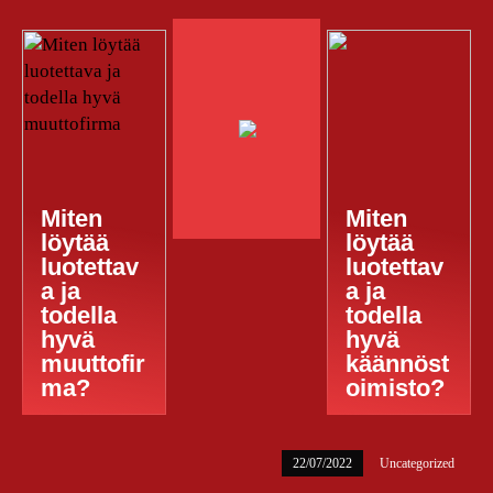
Miten
Miten
löytää
löytää
luotettav
luotettav
a ja
a ja
todella
todella
hyvä
hyvä
muuttofir
käännöst
ma?
oimisto?
22/07/2022
Uncategorized