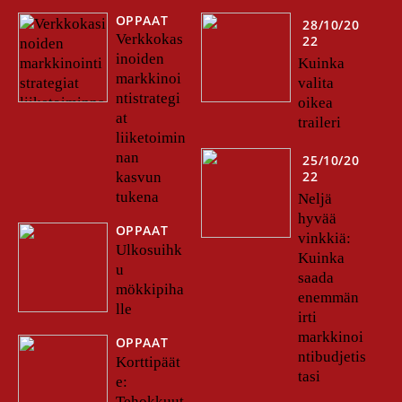
OPPAAT
28/10/20
Verkkokas
22
inoiden
Kuinka
markkinoi
valita
ntistrategi
oikea
at
traileri
liiketoimin
nan
25/10/20
22
kasvun
tukena
Neljä
hyvää
OPPAAT
vinkkiä:
Ulkosuihk
Kuinka
u
saada
mökkipiha
enemmän
lle
irti
markkinoi
OPPAAT
ntibudjetis
Korttipäät
tasi
e:
Tehokkuut