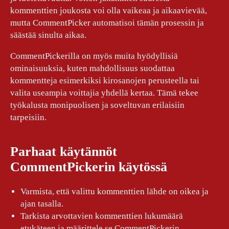
kommenttien joukosta voi olla vaikeaa ja aikaavievää,
mutta CommentPicker automatisoi tämän prosessin ja
säästää sinulta aikaa.
CommentPickerilla on myös muita hyödyllisiä
ominaisuuksia, kuten mahdollisuus suodattaa
kommentteja esimerkiksi kirosanojen perusteella tai
valita useampia voittajia yhdellä kertaa. Tämä tekee
työkalusta monipuolisen ja soveltuvan erilaisiin
tarpeisiin.
Parhaat käytännöt
CommentPickerin käytössä
Varmista, että valittu kommenttien lähde on oikea ja
ajan tasalla.
Tarkista arvottavien kommenttien lukumäärä
etukäteen ja määrittele se CommentPickerin