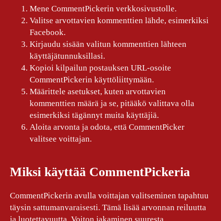
Mene CommentPickerin verkkosivustolle.
Valitse arvottavien kommenttien lähde, esimerkiksi
Facebook.
Kirjaudu sisään valitun kommenttien lähteen
käyttäjätunnuksillasi.
Kopioi kilpailun postauksen URL-osoite
CommentPickerin käyttöliittymään.
Määrittele asetukset, kuten arvottavien
kommenttien määrä ja se, pitääkö valittava olla
esimerkiksi tägännyt muita käyttäjiä.
Aloita arvonta ja odota, että CommentPicker
valitsee voittajan.
Miksi käyttää CommentPickeria
CommentPickerin avulla voittajan valitseminen tapahtuu
täysin sattumanvaraisesti. Tämä lisää arvonnan reiluutta
ja luotettavuutta. Voiton jakaminen suuresta