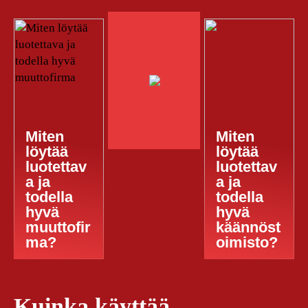
Miten
Miten
löytää
löytää
luotettav
luotettav
a ja
a ja
todella
todella
hyvä
hyvä
muuttofir
käännöst
ma?
oimisto?
Kuinka käyttää