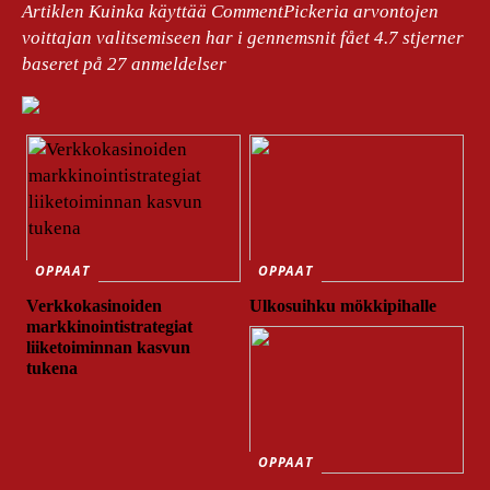
Artiklen Kuinka käyttää CommentPickeria arvontojen
voittajan valitsemiseen har i gennemsnit fået
4.7
stjerner
baseret på
27
anmeldelser
OPPAAT
OPPAAT
Verkkokasinoiden
Ulkosuihku mökkipihalle
markkinointistrategiat
liiketoiminnan kasvun
tukena
OPPAAT